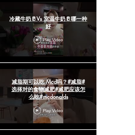
冷藏牛奶🥛Vs 室温牛奶🥛哪一种
好
Play Video
减脂期可以吃 Mcd吗？#减脂#
选择对的食物减肥#减肥应该怎
么吃#mcdonalds
Play Video