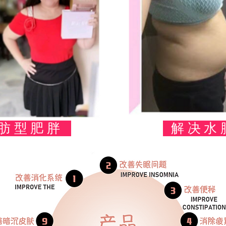
肪型肥胖
解决水