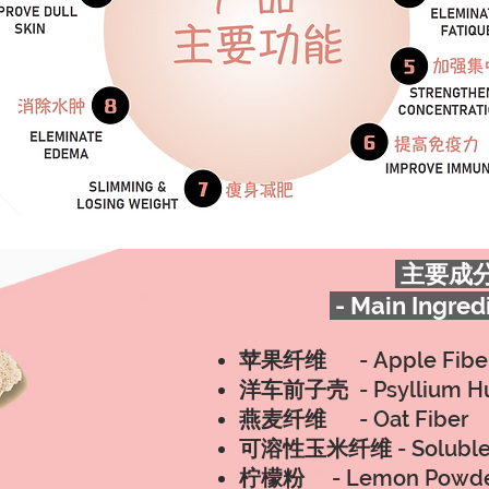
主要成
- Main Ingred
苹果纤维
-
Apple Fibe
洋车前子壳
-
Psyllium H
燕麦纤维
-
Oat Fiber
可溶性玉米纤维
-
Soluble
柠檬粉
-
Lemon Powd