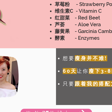
草莓粉
-
Strawberry P
维生素C
- Vitamin C
红甜菜
- Red Beet
芦荟
-
Aloe Vera
藤黄果
-
Garcinia Cam
酵素
-
Enzymes
想要
瘦身并不难!
60天
让你
瘦下3-8
只要
跟着我的搭配