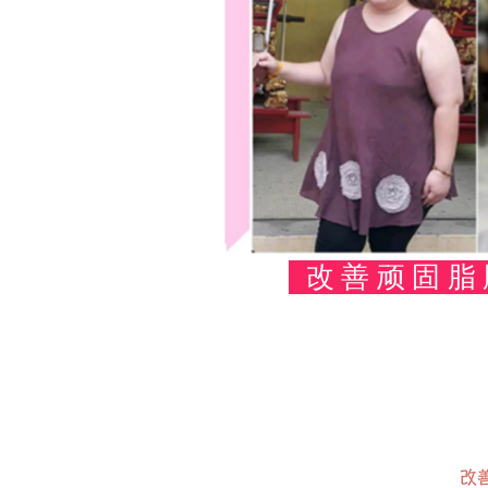
改善顽固脂