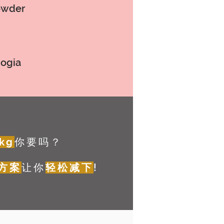
owder
bogia
kg
你要吗？
方案
让你
轻松减下
!