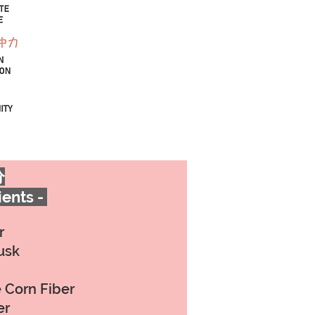
分
ients -
r
usk
 Corn Fiber
er