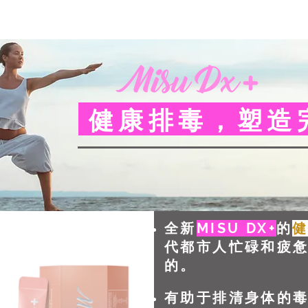
健康排毒，塑造
全新
MISU DX+
的
代都市人忙碌和疲
的。
有助于排清身体的