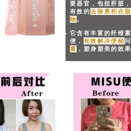
要器官，包括肝脏
有效的
去除累积在
物
。
它含有丰富的纤维
便，
有效解决便秘
重
，塑身塑美的效