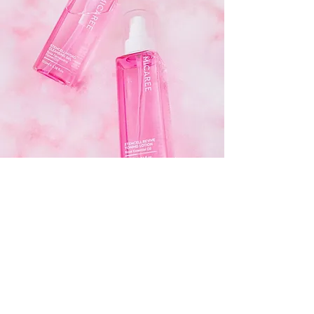
洗脸后,用上还有淡淡的玫瑰精油
清香,真的很疗愈,感觉就像是去
了Spa