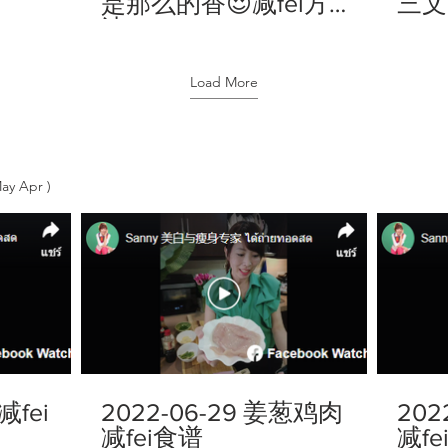
是那么的香😍减fei方
三文
法
Load More
ay Apr )
减fei
2022-06-29 姜葱鸡肉
202
减fei食谱
减fe