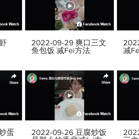
醋虾
2022-09-29 爽口三文
202
鱼包饭 减Fei方法
减F
瓜炒蛋
2022-09-26 豆腐炒饭
202