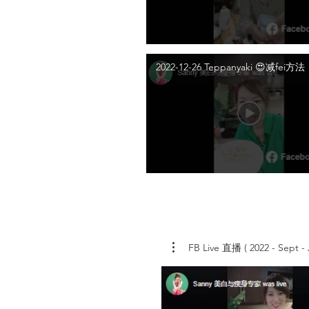
2022-12-26 Teppanyaki 😍减fei方法
FB Live 直播 ( 2022 - Sept - J